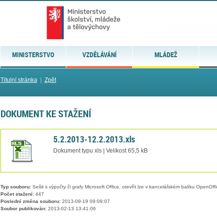
MINISTERSTVO
VZDĚLÁVÁNÍ
MLÁDEŽ
Titulní stránka
|
Zpět
DOKUMENT KE STAŽENÍ
5.2.2013-12.2.2013.xls
Dokument typu xls | Velikost 65,5 kB
Typ souboru:
Sešit s výpočty či grafy Microsoft Office, otevřít lze v kancelářském balíku OpenOffic
Počet stažení:
447
Poslední změna souboru:
2013-09-19 09:09:07
Soubor publikován:
2013-02-13 13:41:06