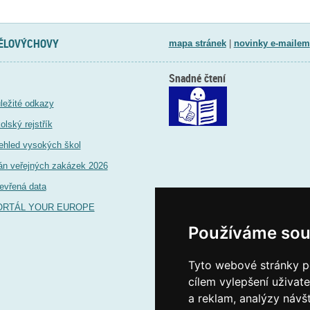
TĚLOVÝCHOVY
mapa stránek
|
novinky e-mailem
Snadné čtení
ležité odkazy
olský rejstřík
ehled vysokých škol
án veřejných zakázek 2026
evřená data
ORTÁL YOUR EUROPE
Používáme sou
Tyto webové stránky po
cílem vylepšení uživat
a reklam, analýzy návš