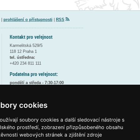
|
prohlášení o přístupnosti
|
RSS
Kontakt pro veřejnost
Karmelitská 529/5
118 12 Praha 1
tel. ústředna:
+420 234 811 111
Podatelna pro veřejnost:
pondělí a středa - 7:30-17:00
úterý a čtvrtek - 7:30-15:30
pátek - 7:30-14:00
bory cookies
8:30 - 9:30 - bezpečnostní přestávka
(více informací
ZDE
)
užívají soubory cookies a další sledovací nástroje s
Elektronická podatelna:
elského prostředí, zobrazení přizpůsobeného obsahu
posta@msmt
gov
cz
těvnosti webových stránek a zjištění zdroje