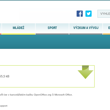
MLÁDEŽ
SPORT
VÝZKUM A VÝVOJ
E
 55,5 kB
evřít lze v kancelářském balíku OpenOffice.org či Microsoft Office.
upport