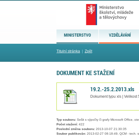
MINISTERSTVO
VZDĚLÁVÁNÍ
Titulní stránka
|
Zpět
DOKUMENT KE STAŽENÍ
19.2.-25.2.2013.xls
Dokument typu xls | Velikost
Typ souboru:
Sešit s výpočty či grafy Microsoft Office, ot
Počet stažení:
422
Poslední změna souboru:
2013-10-07 21:30:35
Soubor publikován:
2013-02-27 08:18:49, QCM - tech. s