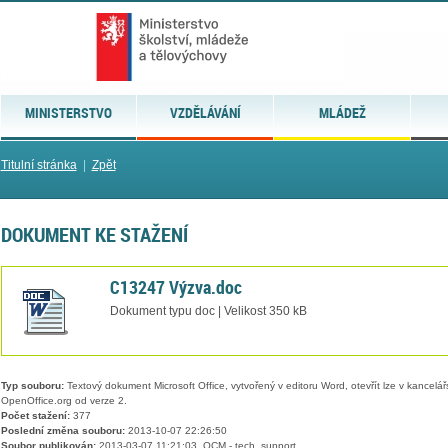
MINISTERSTVO
VZDĚLÁVÁNÍ
MLÁDEŽ
Titulní stránka
|
Zpět
DOKUMENT KE STAŽENÍ
C13247 Výzva.doc
Dokument typu doc | Velikost 350 kB
Typ souboru:
Textový dokument Microsoft Office, vytvořený v editoru Word, otevřít lze v kancelářs
OpenOffice.org od verze 2.
Počet stažení:
377
Poslední změna souboru:
2013-10-07 22:26:50
Soubor publikován:
2013-03-07 11:21:03, QCM - tech. support