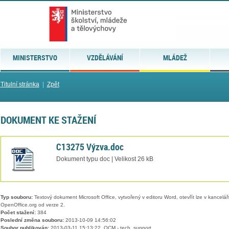
MINISTERSTVO
VZDĚLÁVÁNÍ
MLÁDEŽ
Titulní stránka
|
Zpět
DOKUMENT KE STAŽENÍ
C13275 Výzva.doc
Dokument typu doc | Velikost 26 kB
Typ souboru:
Textový dokument Microsoft Office, vytvořený v editoru Word, otevřít lze v kancelářs
OpenOffice.org od verze 2.
Počet stažení:
384
Poslední změna souboru:
2013-10-09 14:56:02
Soubor publikován:
2013-03-11 15:13:22, QCM - tech. support