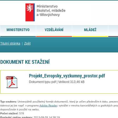
MINISTERSTVO
VZDĚLÁVÁNÍ
MLÁDEŽ
Titulní stránka
|
Zpět
DOKUMENT KE STAŽENÍ
Projekt_Evropsky_vyzkumny_prostor.pdf
Dokument typu pdf | Velikost 313,46 kB
Typ souboru:
Univerzálně použitelný formát dokumentů, který je určen především k tisku, prezen
tisknout jej lze např. v programu
Adobe Reader
, vytvářet v mnoha kancelářských a grafických pr
doporučován k použití na webu.
Počet stažení:
578
Poslední změna souboru:
2013-09-28 14:38:19