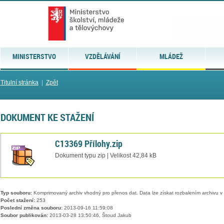
MINISTERSTVO
VZDĚLÁVÁNÍ
MLÁDEŽ
Titulní stránka
|
Zpět
DOKUMENT KE STAŽENÍ
C13369 Přílohy.zip
Dokument typu zip | Velikost 42,84 kB
Typ souboru:
Komprimovaný archiv vhodný pro přenos dat. Data lze získat rozbalením archivu 
Počet stažení:
253
Poslední změna souboru:
2013-09-16 11:59:08
Soubor publikován:
2013-03-28 13:50:46, Štoud Jakub