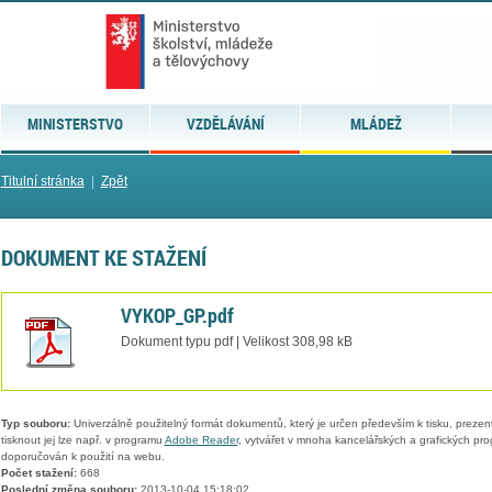
MINISTERSTVO
VZDĚLÁVÁNÍ
MLÁDEŽ
Titulní stránka
|
Zpět
DOKUMENT KE STAŽENÍ
VYKOP_GP.pdf
Dokument typu pdf | Velikost 308,98 kB
Typ souboru:
Univerzálně použitelný formát dokumentů, který je určen především k tisku, prezen
tisknout jej lze např. v programu
Adobe Reader
, vytvářet v mnoha kancelářských a grafických pr
doporučován k použití na webu.
Počet stažení:
668
Poslední změna souboru:
2013-10-04 15:18:02