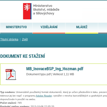
MINISTERSTVO
VZDĚLÁVÁNÍ
MLÁDEŽ
Titulní stránka
|
Zpět
DOKUMENT KE STAŽENÍ
MB_InovaceBSP_Ing_Hozman.pdf
Dokument typu pdf | Velikost 1,11 MB
Typ souboru:
Univerzálně použitelný formát dokumentů, který je určen především k tisku, prezen
tisknout jej lze např. v programu
Adobe Reader
, vytvářet v mnoha kancelářských a grafických pr
doporučován k použití na webu.
Počet stažení:
765
Poslední změna souboru:
2013-10-08 22:05:20