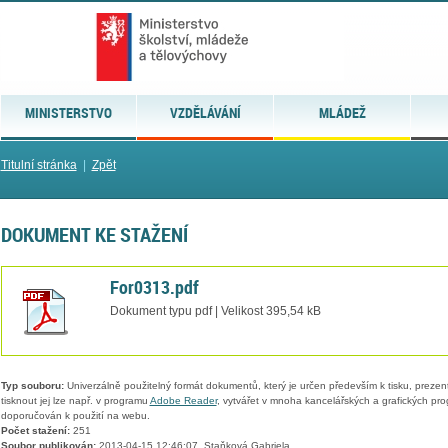
MINISTERSTVO
VZDĚLÁVÁNÍ
MLÁDEŽ
Titulní stránka
|
Zpět
DOKUMENT KE STAŽENÍ
For0313.pdf
Dokument typu pdf | Velikost 395,54 kB
Typ souboru:
Univerzálně použitelný formát dokumentů, který je určen především k tisku, prezen
tisknout jej lze např. v programu
Adobe Reader
, vytvářet v mnoha kancelářských a grafických pr
doporučován k použití na webu.
Počet stažení:
251
Soubor publikován:
2013-04-15 12:46:07, Staňková Gabriela