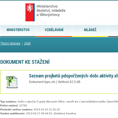
MINISTERSTVO
VZDĚLÁVÁNÍ
MLÁDEŽ
Titulní stránka
|
Zpět
DOKUMENT KE STAŽENÍ
Seznam projketů pdopořžených-dobr.aktivity.xl
Dokument typu xls | Velikost 42,5 kB
Typ souboru:
Sešit s výpočty či grafy Microsoft Office, otevřít lze v kancelářském balíku OpenOffic
Počet stažení:
22782
Poslední změna souboru:
2013-10-10 21:20:19
Soubor publikován:
2013-04-17 09:49:53, Drobilová Karolína