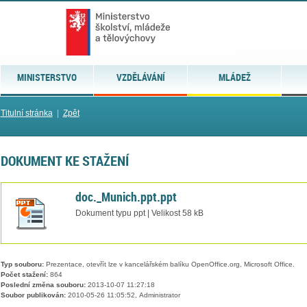
MINISTERSTVO
VZDĚLÁVÁNÍ
MLÁDEŽ
Titulní stránka
|
Zpět
DOKUMENT KE STAŽENÍ
doc._Munich.ppt.ppt
Dokument typu ppt | Velikost 58 kB
Typ souboru:
Prezentace, otevřít lze v kancelářském balíku OpenOffice.org, Microsoft Office.
Počet stažení:
864
Poslední změna souboru:
2013-10-07 11:27:18
Soubor publikován:
2010-05-26 11:05:52, Administrator