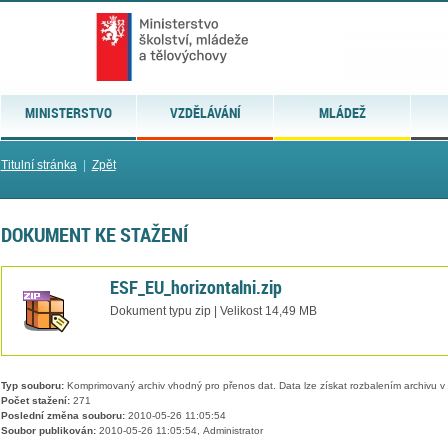
MINISTERSTVO
VZDĚLÁVÁNÍ
MLÁDEŽ
Titulní stránka
|
Zpět
DOKUMENT KE STAŽENÍ
ESF_EU_horizontalni.zip
Dokument typu zip | Velikost 14,49 MB
Typ souboru:
Komprimovaný archiv vhodný pro přenos dat. Data lze získat rozbalením archivu 
Počet stažení:
271
Poslední změna souboru:
2010-05-26 11:05:54
Soubor publikován:
2010-05-26 11:05:54, Administrator