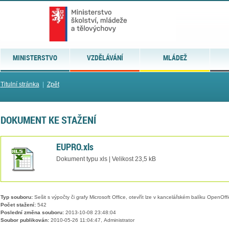
MINISTERSTVO
VZDĚLÁVÁNÍ
MLÁDEŽ
Titulní stránka
|
Zpět
DOKUMENT KE STAŽENÍ
EUPRO.xls
Dokument typu xls | Velikost 23,5 kB
Typ souboru:
Sešit s výpočty či grafy Microsoft Office, otevřít lze v kancelářském balíku OpenOffic
Počet stažení:
542
Poslední změna souboru:
2013-10-08 23:48:04
Soubor publikován:
2010-05-26 11:04:47, Administrator