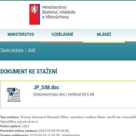
MINISTERSTVO
VZDĚLÁVÁNÍ
MLÁDEŽ
Titulní stránka
|
Zpět
DOKUMENT KE STAŽENÍ
JP_SIM.doc
Dokument typu doc | Velikost 48,5 kB
Typ souboru:
Textový dokument Microsoft Office, vytvořený v editoru Word, otevřít lze v kancelářs
OpenOffice.org od verze 2.
Počet stažení:
1017
Poslední změna souboru:
2013-10-05 05:46:55
Soubor publikován:
2010-05-26 11:05:56, Administrator