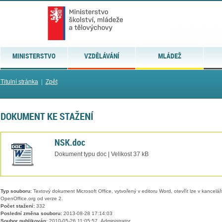
MINISTERSTVO
VZDĚLÁVÁNÍ
MLÁDEŽ
Titulní stránka
|
Zpět
DOKUMENT KE STAŽENÍ
NSK.doc
Dokument typu doc | Velikost 37 kB
Typ souboru:
Textový dokument Microsoft Office, vytvořený v editoru Word, otevřít lze v kancelářs
OpenOffice.org od verze 2.
Počet stažení:
332
Poslední změna souboru:
2013-08-28 17:14:03
Soubor publikován:
2010-05-26 11:05:57, Administrator