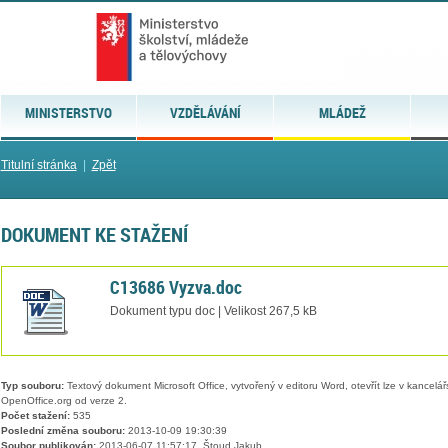
MINISTERSTVO
VZDĚLÁVÁNÍ
MLÁDEŽ
Titulní stránka
|
Zpět
DOKUMENT KE STAŽENÍ
C13686 Vyzva.doc
Dokument typu doc | Velikost 267,5 kB
Typ souboru:
Textový dokument Microsoft Office, vytvořený v editoru Word, otevřít lze v kancelářs
OpenOffice.org od verze 2.
Počet stažení:
535
Poslední změna souboru:
2013-10-09 19:30:39
Soubor publikován:
2013-06-07 11:57:17, Štoud Jakub