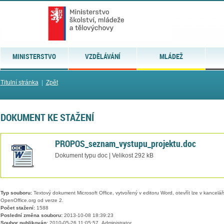
MINISTERSTVO
VZDĚLÁVÁNÍ
MLÁDEŽ
Titulní stránka
|
Zpět
DOKUMENT KE STAŽENÍ
PROPOS_seznam_vystupu_projektu.doc
Dokument typu doc | Velikost 292 kB
Typ souboru:
Textový dokument Microsoft Office, vytvořený v editoru Word, otevřít lze v kancelářs
OpenOffice.org od verze 2.
Počet stažení:
1588
Poslední změna souboru:
2013-10-08 18:39:23
Soubor publikován:
2010-05-26 11:05:57, Administrator