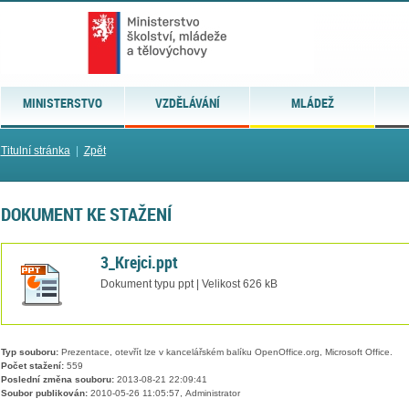
MINISTERSTVO
VZDĚLÁVÁNÍ
MLÁDEŽ
Titulní stránka
|
Zpět
DOKUMENT KE STAŽENÍ
3_Krejci.ppt
Dokument typu ppt | Velikost 626 kB
Typ souboru:
Prezentace, otevřít lze v kancelářském balíku OpenOffice.org, Microsoft Office.
Počet stažení:
559
Poslední změna souboru:
2013-08-21 22:09:41
Soubor publikován:
2010-05-26 11:05:57, Administrator