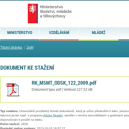
MINISTERSTVO
VZDĚLÁVÁNÍ
MLÁDEŽ
Titulní stránka
|
Zpět
DOKUMENT KE STAŽENÍ
RK_MSMT_ODSK_122_2009.pdf
Dokument typu pdf | Velikost 227,52 kB
Typ souboru:
Univerzálně použitelný formát dokumentů, který je určen především k tisku, prezen
tisknout jej lze např. v programu
Adobe Reader
, vytvářet v mnoha kancelářských a grafických pr
doporučován k použití na webu.
Počet stažení:
1826
Poslední změna souboru:
2013-10-10 16:07:27