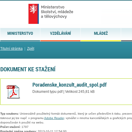
MINISTERSTVO
VZDĚLÁVÁNÍ
MLÁDEŽ
Titulní stránka
|
Zpět
DOKUMENT KE STAŽENÍ
Poradenske_konzult_audit_spol.pdf
Dokument typu pdf | Velikost 245,81 kB
Typ souboru:
Univerzálně použitelný formát dokumentů, který je určen především k tisku, prezen
tisknout jej lze např. v programu
Adobe Reader
, vytvářet v mnoha kancelářských a grafických pr
doporučován k použití na webu.
Počet stažení:
1797
Poslední změna souboru:
2013-10-11 12:54:00