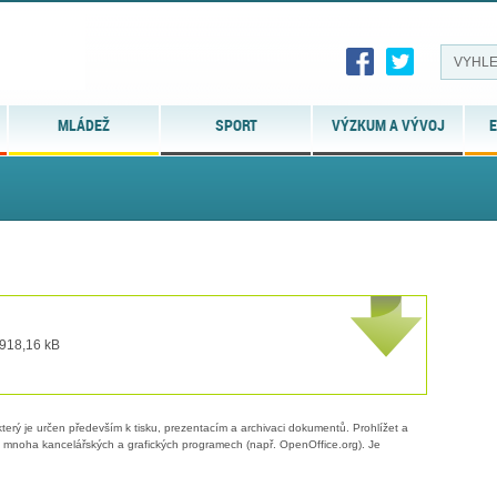
MLÁDEŽ
SPORT
VÝZKUM A VÝVOJ
E
 918,16 kB
erý je určen především k tisku, prezentacím a archivaci dokumentů. Prohlížet a
 v mnoha kancelářských a grafických programech (např. OpenOffice.org). Je