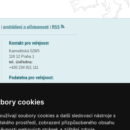
|
prohlášení o přístupnosti
|
RSS
Kontakt pro veřejnost
Karmelitská 529/5
118 12 Praha 1
tel. ústředna:
+420 234 811 111
Podatelna pro veřejnost:
pondělí a středa - 7:30-17:00
úterý a čtvrtek - 7:30-15:30
pátek - 7:30-14:00
bory cookies
8:30 - 9:30 - bezpečnostní přestávka
(více informací
ZDE
)
užívají soubory cookies a další sledovací nástroje s
elského prostředí, zobrazení přizpůsobeného obsahu
Elektronická podatelna:
těvnosti webových stránek a zjištění zdroje
posta@msmt
gov
cz