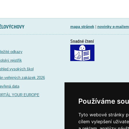
TĚLOVÝCHOVY
mapa stránek
|
novinky e-mailem
Snadné čtení
ležité odkazy
olský rejstřík
ehled vysokých škol
án veřejných zakázek 2026
evřená data
ORTÁL YOUR EUROPE
Používáme sou
Tyto webové stránky po
cílem vylepšení uživat
a reklam, analýzy návš