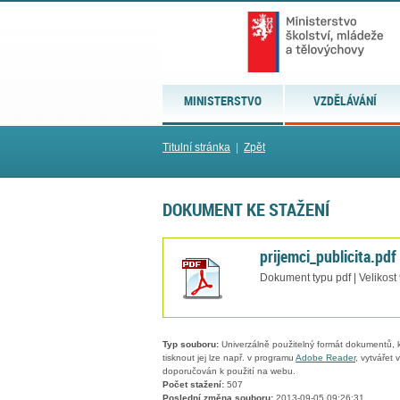
MINISTERSTVO
VZDĚLÁVÁNÍ
Titulní stránka
|
Zpět
DOKUMENT KE STAŽENÍ
prijemci_publicita.pdf
Dokument typu pdf | Velikost
Typ souboru:
Univerzálně použitelný formát dokumentů, kt
tisknout jej lze např. v programu
Adobe Reader
, vytvářet
doporučován k použití na webu.
Počet stažení:
507
Poslední změna souboru:
2013-09-05 09:26:31