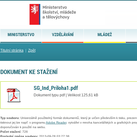
MINISTERSTVO
VZDĚLÁVÁNÍ
MLÁDEŽ
Titulní stránka
|
Zpět
DOKUMENT KE STAŽENÍ
SG_Ind_Priloha1.pdf
Dokument typu pdf | Velikost 125,61 kB
Typ souboru:
Univerzálně použitelný formát dokumentů, který je určen především k tisku, prezen
tisknout jej lze např. v programu
Adobe Reader
, vytvářet v mnoha kancelářských a grafických pr
doporučován k použití na webu.
Počet stažení:
726
Poslední změna souboru:
2013-09-28 03:27:38