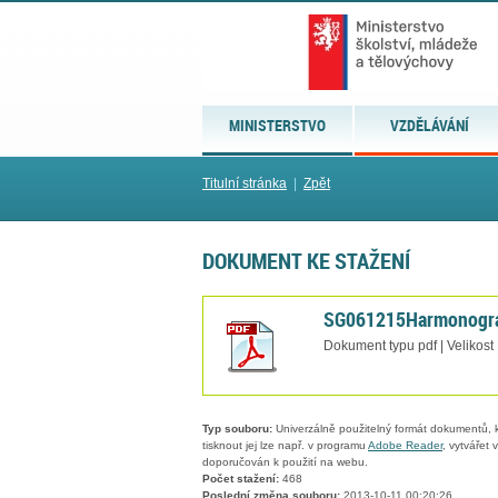
MINISTERSTVO
VZDĚLÁVÁNÍ
Titulní stránka
|
Zpět
DOKUMENT KE STAŽENÍ
SG061215Harmonogra
Dokument typu pdf | Velikost
Typ souboru:
Univerzálně použitelný formát dokumentů, kt
tisknout jej lze např. v programu
Adobe Reader
, vytvářet
doporučován k použití na webu.
Počet stažení:
468
Poslední změna souboru:
2013-10-11 00:20:26