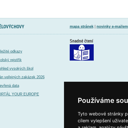
TĚLOVÝCHOVY
mapa stránek
|
novinky e-mailem
Snadné čtení
ležité odkazy
olský rejstřík
ehled vysokých škol
án veřejných zakázek 2026
evřená data
ORTÁL YOUR EUROPE
Používáme sou
Tyto webové stránky po
cílem vylepšení uživat
a reklam, analýzy návš