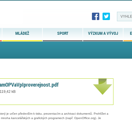
MLÁDEŽ
SPORT
VÝZKUM A VÝVOJ
E
mOPVaVpIproverejnost.pdf
 119,42 kB
erý je určen především k tisku, prezentacím a archivaci dokumentů. Prohlížet a
 v mnoha kancelářských a grafických programech (např. OpenOffice.org). Je