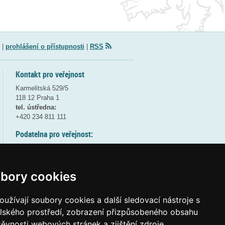
|
prohlášení o přístupnosti
|
RSS
Kontakt pro veřejnost
Karmelitská 529/5
118 12 Praha 1
tel. ústředna:
+420 234 811 111
Podatelna pro veřejnost:
pondělí a středa - 7:30-17:00
úterý a čtvrtek - 7:30-15:30
pátek - 7:30-14:00
bory cookies
8:30 - 9:30 - bezpečnostní přestávka
(více informací
ZDE
)
užívají soubory cookies a další sledovací nástroje s
elského prostředí, zobrazení přizpůsobeného obsahu
Elektronická podatelna:
těvnosti webových stránek a zjištění zdroje
posta@msmt
gov
cz