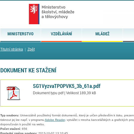
MINISTERSTVO
VZDĚLÁVÁNÍ
MLÁDEŽ
Titulní stránka
|
Zpět
DOKUMENT KE STAŽENÍ
SG1VyzvaTPOPVK5_3b_61a.pdf
Dokument typu pdf | Velikost 189,39 kB
Typ souboru:
Univerzálně použitelný formát dokumentů, který je určen především k tisku, prezen
tisknout jej lze např. v programu
Adobe Reader
, vytvářet v mnoha kancelářských a grafických pr
doporučován k použití na webu.
Počet stažení:
656
Poslední změna souboru:
2013-10-02 13:10:45