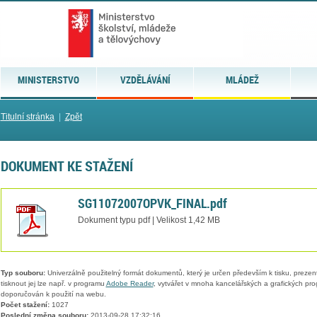
MINISTERSTVO
VZDĚLÁVÁNÍ
MLÁDEŽ
Titulní stránka
|
Zpět
DOKUMENT KE STAŽENÍ
SG11072007OPVK_FINAL.pdf
Dokument typu pdf | Velikost 1,42 MB
Typ souboru:
Univerzálně použitelný formát dokumentů, který je určen především k tisku, prezen
tisknout jej lze např. v programu
Adobe Reader
, vytvářet v mnoha kancelářských a grafických pr
doporučován k použití na webu.
Počet stažení:
1027
Poslední změna souboru:
2013-09-28 17:32:16