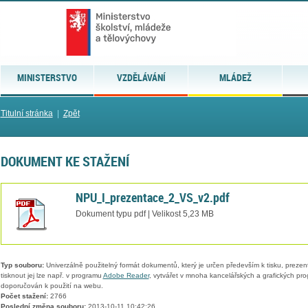
MINISTERSTVO
VZDĚLÁVÁNÍ
MLÁDEŽ
Titulní stránka
|
Zpět
DOKUMENT KE STAŽENÍ
NPU_I_prezentace_2_VS_v2.pdf
Dokument typu pdf | Velikost 5,23 MB
Typ souboru:
Univerzálně použitelný formát dokumentů, který je určen především k tisku, prezen
tisknout jej lze např. v programu
Adobe Reader
, vytvářet v mnoha kancelářských a grafických pr
doporučován k použití na webu.
Počet stažení:
2766
Poslední změna souboru:
2013-10-11 10:42:26