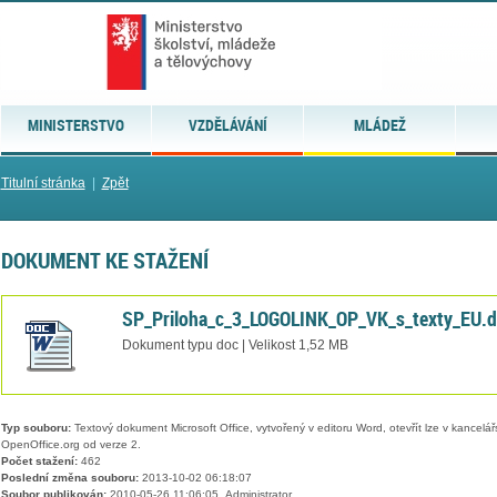
MINISTERSTVO
VZDĚLÁVÁNÍ
MLÁDEŽ
Titulní stránka
|
Zpět
DOKUMENT KE STAŽENÍ
SP_Priloha_c_3_LOGOLINK_OP_VK_s_texty_EU.
Dokument typu doc | Velikost 1,52 MB
Typ souboru:
Textový dokument Microsoft Office, vytvořený v editoru Word, otevřít lze v kancelářs
OpenOffice.org od verze 2.
Počet stažení:
462
Poslední změna souboru:
2013-10-02 06:18:07
Soubor publikován:
2010-05-26 11:06:05, Administrator