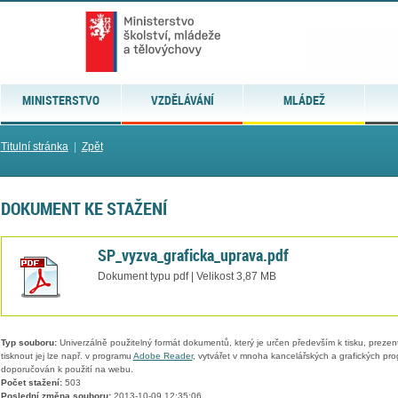
MINISTERSTVO
VZDĚLÁVÁNÍ
MLÁDEŽ
Titulní stránka
|
Zpět
DOKUMENT KE STAŽENÍ
SP_vyzva_graficka_uprava.pdf
Dokument typu pdf | Velikost 3,87 MB
Typ souboru:
Univerzálně použitelný formát dokumentů, který je určen především k tisku, prezen
tisknout jej lze např. v programu
Adobe Reader
, vytvářet v mnoha kancelářských a grafických pr
doporučován k použití na webu.
Počet stažení:
503
Poslední změna souboru:
2013-10-09 12:35:06