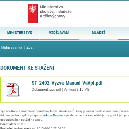
MINISTERSTVO
VZDĚLÁVÁNÍ
MLÁDEŽ
Titulní stránka
|
Zpět
DOKUMENT KE STAŽENÍ
ST_2402_Vyzva_Manual_VaVpI.pdf
Dokument typu pdf | Velikost 3,15 MB
Typ souboru:
Univerzálně použitelný formát dokumentů, který je určen především k tisku, prezen
tisknout jej lze např. v programu
Adobe Reader
, vytvářet v mnoha kancelářských a grafických pr
doporučován k použití na webu.
Počet stažení:
982
Poslední změna souboru:
2013-10-10 22:54:58