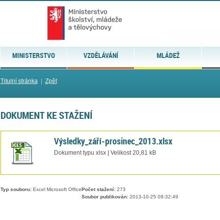
MINISTERSTVO
VZDĚLÁVÁNÍ
MLÁDEŽ
Titulní stránka
|
Zpět
DOKUMENT KE STAŽENÍ
Výsledky_září-prosinec_2013.xlsx
Dokument typu xlsx | Velikost 20,81 kB
Typ souboru:
Excel Microsoft Office
Počet stažení:
273
Soubor publikován:
2013-10-25 09:32:49