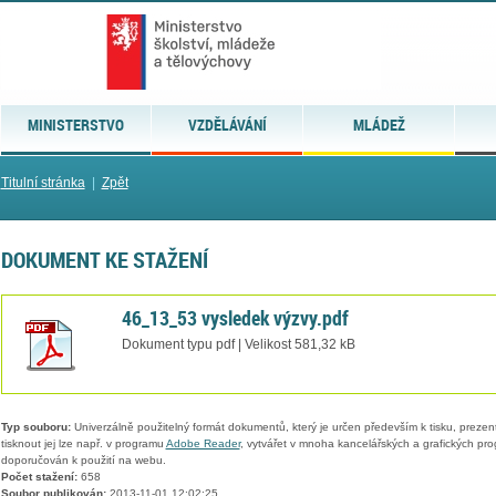
MINISTERSTVO
VZDĚLÁVÁNÍ
MLÁDEŽ
Titulní stránka
|
Zpět
DOKUMENT KE STAŽENÍ
46_13_53 vysledek výzvy.pdf
Dokument typu pdf | Velikost 581,32 kB
Typ souboru:
Univerzálně použitelný formát dokumentů, který je určen především k tisku, prezen
tisknout jej lze např. v programu
Adobe Reader
, vytvářet v mnoha kancelářských a grafických pr
doporučován k použití na webu.
Počet stažení:
658
Soubor publikován:
2013-11-01 12:02:25