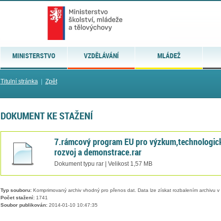
MINISTERSTVO
VZDĚLÁVÁNÍ
MLÁDEŽ
Titulní stránka
|
Zpět
DOKUMENT KE STAŽENÍ
7.rámcový program EU pro výzkum,technologic
rozvoj a demonstrace.rar
Dokument typu rar | Velikost 1,57 MB
Typ souboru:
Komprimovaný archiv vhodný pro přenos dat. Data lze získat rozbalením archivu 
Počet stažení:
1741
Soubor publikován:
2014-01-10 10:47:35