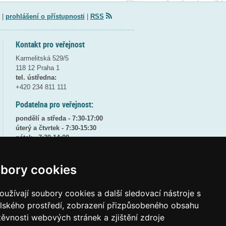
|
prohlášení o přístupnosti
|
RSS
Kontakt pro veřejnost
Karmelitská 529/5
118 12 Praha 1
tel. ústředna:
+420 234 811 111
Podatelna pro veřejnost:
pondělí a středa - 7:30-17:00
úterý a čtvrtek - 7:30-15:30
pátek - 7:30-14:00
8:30 - 9:30 - bezpečnostní přestávka
bory cookies
(více informací
ZDE
)
Elektronická podatelna:
užívají soubory cookies a další sledovací nástroje s
posta@msmt
gov
cz
elského prostředí, zobrazení přizpůsobeného obsahu
ID datové schránky:
vidaawt
těvnosti webových stránek a zjištění zdroje