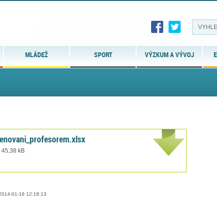
MLÁDEŽ
SPORT
VÝZKUM A VÝVOJ
E
menovani_profesorem.xlsx
t 45,38 kB
014-01-16 12:18:13