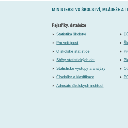
MINISTERSTVO ŠKOLSTVÍ, MLÁDEŽE A 
Rejstříky, databáze
Statistika školství
Dů
Pro veřejnost
Šk
O školské statistice
Př
Sběry statistických dat
Pl
Statistické výstupy a analýzy
Ot
Číselníky a klasifikace
P
Adresáře školských institucí