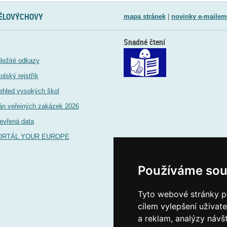
TĚLOVÝCHOVY
mapa stránek
|
novinky e-mailem
Snadné čtení
ležité odkazy
olský rejstřík
ehled vysokých škol
án veřejných zakázek 2026
evřená data
ORTÁL YOUR EUROPE
Používáme sou
Tyto webové stránky po
cílem vylepšení uživat
a reklam, analýzy návš