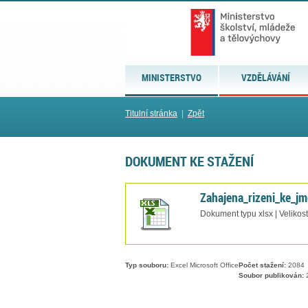
MINISTERSTVO
VZDĚLÁVÁNÍ
Titulní stránka
|
Zpět
DOKUMENT KE STAŽENÍ
Zahajena_rizeni_ke_j
Dokument typu xlsx | Velikos
Typ souboru:
Excel Microsoft Office
Počet stažení:
2084
Soubor publikován:
2