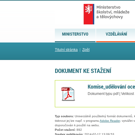
MINISTERSTVO
VZDĚLÁVÁNÍ
Titulní stránka
|
Zpět
DOKUMENT KE STAŽENÍ
Komise_udělování oce
Dokument typu pdf | Velikost
Typ souboru:
Univerzálně použitelný formát dokumentů, kt
tisknout jej lze např. v programu
Adobe Reader
, vytvářet
doporučován k použití na webu.
Počet stažení:
892
Soubor publikován:
2014-02-12 13:09:53