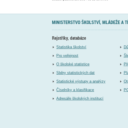
MINISTERSTVO ŠKOLSTVÍ, MLÁDEŽE A 
Rejstříky, databáze
Statistika školství
Dů
Pro veřejnost
Šk
O školské statistice
Př
Sběry statistických dat
Pl
Statistické výstupy a analýzy
Ot
Číselníky a klasifikace
P
Adresáře školských institucí