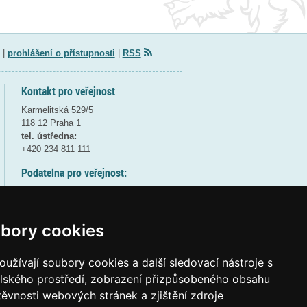
|
prohlášení o přístupnosti
|
RSS
Kontakt pro veřejnost
Karmelitská 529/5
118 12 Praha 1
tel. ústředna:
+420 234 811 111
Podatelna pro veřejnost:
pondělí a středa - 7:30-17:00
úterý a čtvrtek - 7:30-15:30
pátek - 7:30-14:00
bory cookies
8:30 - 9:30 - bezpečnostní přestávka
(více informací
ZDE
)
užívají soubory cookies a další sledovací nástroje s
elského prostředí, zobrazení přizpůsobeného obsahu
Elektronická podatelna:
těvnosti webových stránek a zjištění zdroje
posta@msmt
gov
cz