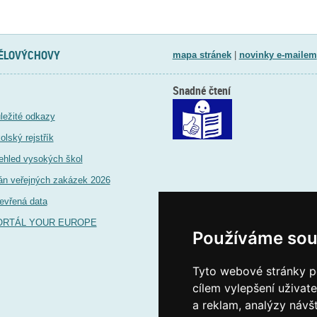
TĚLOVÝCHOVY
mapa stránek
|
novinky e-mailem
Snadné čtení
ležité odkazy
olský rejstřík
ehled vysokých škol
án veřejných zakázek 2026
evřená data
ORTÁL YOUR EUROPE
Používáme sou
Tyto webové stránky po
cílem vylepšení uživat
a reklam, analýzy návš