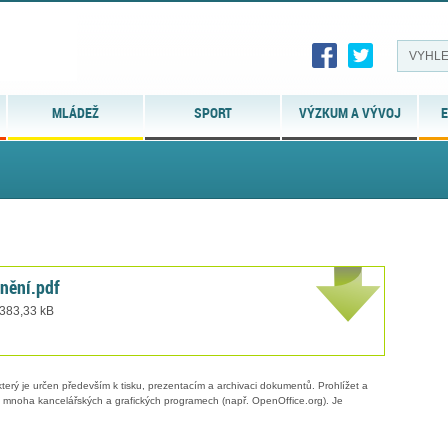
MLÁDEŽ
SPORT
VÝZKUM A VÝVOJ
E
nění.pdf
 383,33 kB
erý je určen především k tisku, prezentacím a archivaci dokumentů. Prohlížet a
 v mnoha kancelářských a grafických programech (např. OpenOffice.org). Je