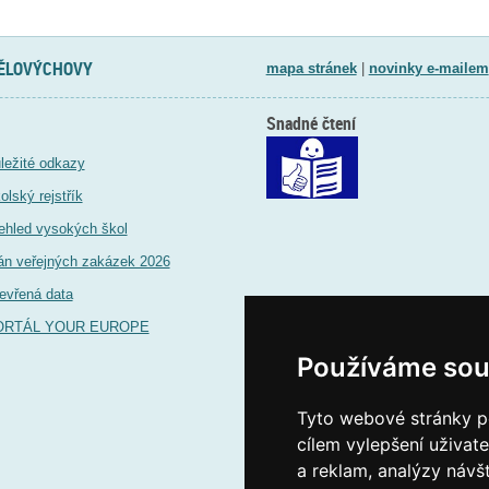
TĚLOVÝCHOVY
mapa stránek
|
novinky e-mailem
Snadné čtení
ležité odkazy
olský rejstřík
ehled vysokých škol
án veřejných zakázek 2026
evřená data
ORTÁL YOUR EUROPE
Používáme sou
Tyto webové stránky po
cílem vylepšení uživat
a reklam, analýzy návš