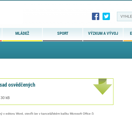
MLÁDEŽ
SPORT
VÝZKUM A VÝVOJ
E
ásad osvědčených
 30 kB
 v editoru Word, otevřít lze v kancelářském balíku Microsoft Office či