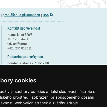
|
prohlášení o přístupnosti
|
RSS
Kontakt pro veřejnost
Karmelitská 529/5
118 12 Praha 1
tel. ústředna:
+420 234 811 111
Podatelna pro veřejnost:
pondělí a středa - 7:30-17:00
úterý a čtvrtek - 7:30-15:30
pátek - 7:30-14:00
bory cookies
8:30 - 9:30 - bezpečnostní přestávka
(více informací
ZDE
)
užívají soubory cookies a další sledovací nástroje s
Elektronická podatelna:
elského prostředí, zobrazení přizpůsobeného obsahu
posta@msmt
gov
cz
těvnosti webových stránek a zjištění zdroje