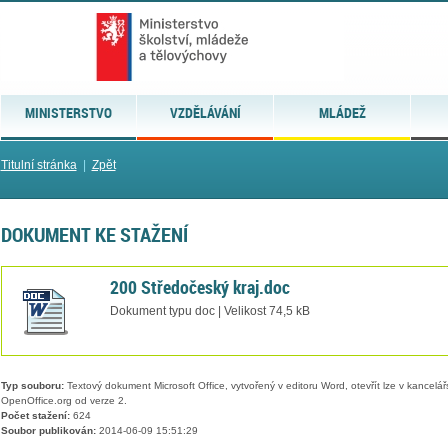
MINISTERSTVO
VZDĚLÁVÁNÍ
MLÁDEŽ
Titulní stránka
|
Zpět
DOKUMENT KE STAŽENÍ
200 Středočeský kraj.doc
Dokument typu doc | Velikost 74,5 kB
Typ souboru:
Textový dokument Microsoft Office, vytvořený v editoru Word, otevřít lze v kancelářs
OpenOffice.org od verze 2.
Počet stažení:
624
Soubor publikován:
2014-06-09 15:51:29