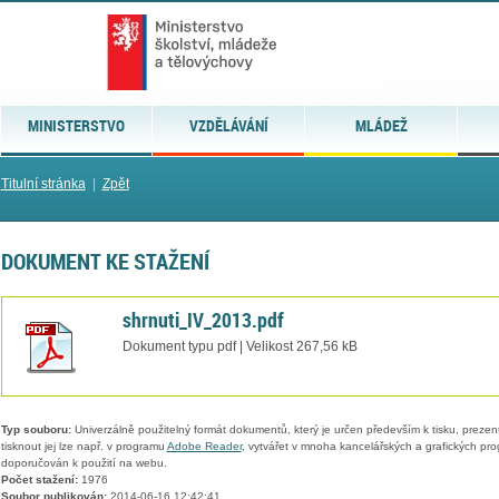
MINISTERSTVO
VZDĚLÁVÁNÍ
MLÁDEŽ
Titulní stránka
|
Zpět
DOKUMENT KE STAŽENÍ
shrnuti_IV_2013.pdf
Dokument typu pdf | Velikost 267,56 kB
Typ souboru:
Univerzálně použitelný formát dokumentů, který je určen především k tisku, prezen
tisknout jej lze např. v programu
Adobe Reader
, vytvářet v mnoha kancelářských a grafických pr
doporučován k použití na webu.
Počet stažení:
1976
Soubor publikován:
2014-06-16 12:42:41