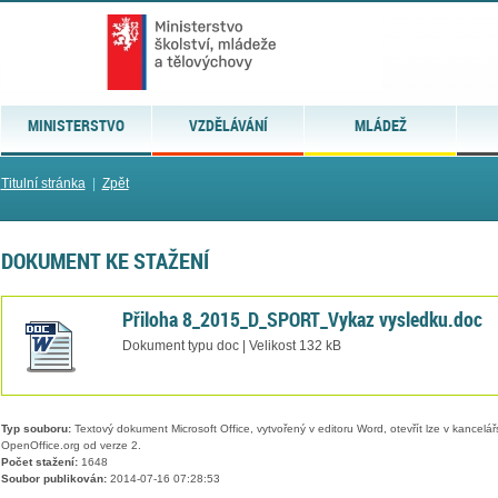
MINISTERSTVO
VZDĚLÁVÁNÍ
MLÁDEŽ
Titulní stránka
|
Zpět
DOKUMENT KE STAŽENÍ
Přiloha 8_2015_D_SPORT_Vykaz vysledku.doc
Dokument typu doc | Velikost 132 kB
Typ souboru:
Textový dokument Microsoft Office, vytvořený v editoru Word, otevřít lze v kancelářs
OpenOffice.org od verze 2.
Počet stažení:
1648
Soubor publikován:
2014-07-16 07:28:53