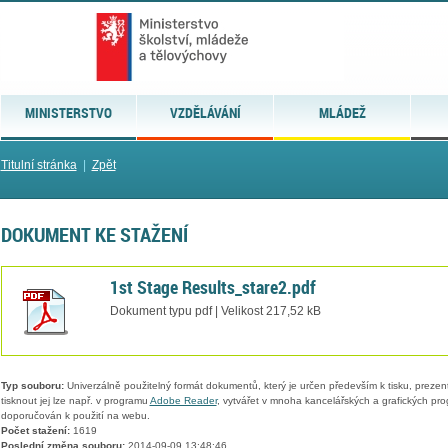
MINISTERSTVO
VZDĚLÁVÁNÍ
MLÁDEŽ
Titulní stránka
|
Zpět
DOKUMENT KE STAŽENÍ
1st Stage Results_stare2.pdf
Dokument typu pdf | Velikost 217,52 kB
Typ souboru:
Univerzálně použitelný formát dokumentů, který je určen především k tisku, prezen
tisknout jej lze např. v programu
Adobe Reader
, vytvářet v mnoha kancelářských a grafických pr
doporučován k použití na webu.
Počet stažení:
1619
Poslední změna souboru:
2014-09-09 13:48:46