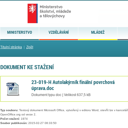
MINISTERSTVO
VZDĚLÁVÁNÍ
MLÁDEŽ
Titulní stránka
|
Zpět
DOKUMENT KE STAŽENÍ
23-019-H Autolakýrník finální povrchová
úprava.doc
Dokument typu doc | Velikost 637,5 kB
Typ souboru:
Textový dokument Microsoft Office, vytvořený v editoru Word, otevřít lze v kancelářs
OpenOffice.org od verze 2.
Počet stažení:
1974
Soubor publikován:
2015-02-27 08:33:50