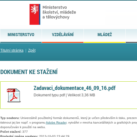
MINISTERSTVO
VZDĚLÁVÁNÍ
MLÁDEŽ
Titulní stránka
|
Zpět
DOKUMENT KE STAŽENÍ
Zadavaci_dokumentace_46_09_16.pdf
Dokument typu pdf | Velikost 3,36 MB
Typ souboru:
Univerzálně použitelný formát dokumentů, který je určen především k tisku, prezen
tisknout jej lze např. v programu
Adobe Reader
, vytvářet v mnoha kancelářských a grafických pr
doporučován k použití na webu.
Počet stažení:
377
Poslední změna souboru:
2013-10-03 23:44:29