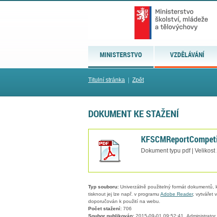
MINISTERSTVO
VZDĚLÁVÁNÍ
Titulní stránka
|
Zpět
DOKUMENT KE STAŽENÍ
KFSCMReportCompeti
Dokument typu pdf | Velikost
Typ souboru:
Univerzálně použitelný formát dokumentů, kt
tisknout jej lze např. v programu
Adobe Reader
, vytvářet
doporučován k použití na webu.
Počet stažení:
706
Soubor publikován:
2015-09-01 09:52:41, Administrator