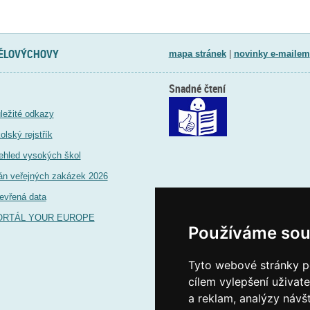
TĚLOVÝCHOVY
mapa stránek
|
novinky e-mailem
Snadné čtení
ležité odkazy
olský rejstřík
ehled vysokých škol
án veřejných zakázek 2026
evřená data
ORTÁL YOUR EUROPE
Používáme sou
Tyto webové stránky po
cílem vylepšení uživat
a reklam, analýzy návš