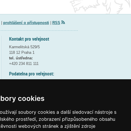
|
prohlášení o přístupnosti
|
RSS
Kontakt pro veřejnost
Karmelitská 529/5
118 12 Praha 1
tel. ústředna:
+420 234 811 111
Podatelna pro veřejnost:
pondělí a středa - 7:30-17:00
úterý a čtvrtek - 7:30-15:30
pátek - 7:30-14:00
bory cookies
8:30 - 9:30 - bezpečnostní přestávka
(více informací
ZDE
)
užívají soubory cookies a další sledovací nástroje s
elského prostředí, zobrazení přizpůsobeného obsahu
Elektronická podatelna:
těvnosti webových stránek a zjištění zdroje
posta@msmt
gov
cz