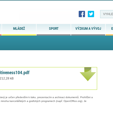
MLÁDEŽ
SPORT
VÝZKUM A VÝVOJ
E
tiveness104.pdf
 212,28 kB
erý je určen především k tisku, prezentacím a archivaci dokumentů. Prohlížet a
 v mnoha kancelářských a grafických programech (např. OpenOffice.org). Je