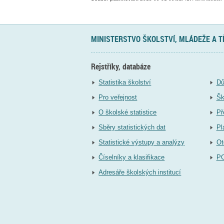
MINISTERSTVO ŠKOLSTVÍ, MLÁDEŽE A 
Rejstříky, databáze
Statistika školství
Dů
Pro veřejnost
Šk
O školské statistice
Př
Sběry statistických dat
Pl
Statistické výstupy a analýzy
Ot
Číselníky a klasifikace
P
Adresáře školských institucí