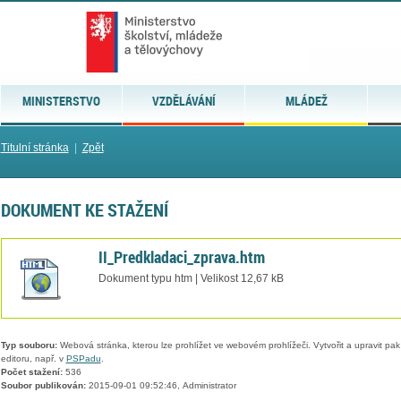
MINISTERSTVO
VZDĚLÁVÁNÍ
MLÁDEŽ
Titulní stránka
|
Zpět
DOKUMENT KE STAŽENÍ
II_Predkladaci_zprava.htm
Dokument typu htm | Velikost 12,67 kB
Typ souboru:
Webová stránka, kterou lze prohlížet ve webovém prohlížeči. Vytvořit a upravit pa
editoru, např. v
PSPadu
.
Počet stažení:
536
Soubor publikován:
2015-09-01 09:52:46, Administrator