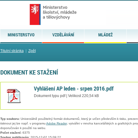
MINISTERSTVO
VZDĚLÁVÁNÍ
MLÁDEŽ
Titulní stránka
|
Zpět
DOKUMENT KE STAŽENÍ
Vyhlášení AP leden - srpen 2016.pdf
Dokument typu pdf | Velikost 220,54 kB
Typ souboru:
Univerzálně použitelný formát dokumentů, který je určen především k tisku, prezen
tisknout jej lze např. v programu
Adobe Reader
, vytvářet v mnoha kancelářských a grafických pr
doporučován k použití na webu.
Počet stažení:
6375
Soubor publikován:
2015-12-02 15:09:22