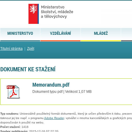
MINISTERSTVO
VZDĚLÁVÁNÍ
MLÁDEŽ
Titulní stránka
|
Zpět
DOKUMENT KE STAŽENÍ
Memorandum.pdf
Dokument typu pdf | Velikost 1,07 MB
Typ souboru:
Univerzálně použitelný formát dokumentů, který je určen především k tisku, prezen
tisknout jej lze např. v programu
Adobe Reader
, vytvářet v mnoha kancelářských a grafických pr
doporučován k použití na webu.
Počet stažení:
1416
Soubor publikován:
2015-12-16 07:22:20