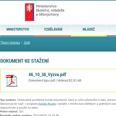
MINISTERSTVO
VZDĚLÁVÁNÍ
MLÁDEŽ
Titulní stránka
|
Zpět
DOKUMENT KE STAŽENÍ
46_10_36_Vyzva.pdf
Dokument typu pdf | Velikost 82,91 kB
Typ souboru:
Univerzálně použitelný formát dokumentů, který je určen především k tisku, prezen
tisknout jej lze např. v programu
Adobe Reader
, vytvářet v mnoha kancelářských a grafických pr
doporučován k použití na webu.
Počet stažení:
321
Poslední změna souboru:
2013-09-07 19:16:38