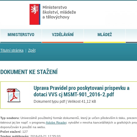
MINISTERSTVO
VZDĚLÁVÁNÍ
MLÁDEŽ
Titulní stránka
|
Zpět
DOKUMENT KE STAŽENÍ
Uprava Pravidel pro poskytovani prispevku a
dotaci VVS cj MSMT-901_2016-2.pdf
Dokument typu pdf | Velikost 41,12 kB
Typ souboru:
Univerzálně použitelný formát dokumentů, který je určen především k tisku, prezen
tisknout jej lze např. v programu
Adobe Reader
, vytvářet v mnoha kancelářských a grafických pr
doporučován k použití na webu.
Počet stažení:
127
Soubor publikován:
2016-03-21 12:55:03