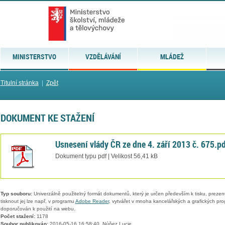
MINISTERSTVO
VZDĚLÁVÁNÍ
MLÁDEŽ
Titulní stránka
|
Zpět
DOKUMENT KE STAŽENÍ
Usnesení vlády ČR ze dne 4. září 2013 č. 675.p
Dokument typu pdf | Velikost 56,41 kB
Typ souboru:
Univerzálně použitelný formát dokumentů, který je určen především k tisku, prezen
tisknout jej lze např. v programu
Adobe Reader
, vytvářet v mnoha kancelářských a grafických pr
doporučován k použití na webu.
Počet stažení:
1178
Soubor publikován:
2016-05-16 16:58:40, Núňez Lucie