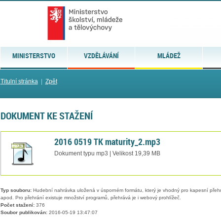
MINISTERSTVO
VZDĚLÁVÁNÍ
MLÁDEŽ
Titulní stránka
|
Zpět
DOKUMENT KE STAŽENÍ
2016 0519 TK maturity_2.mp3
Dokument typu mp3 | Velikost 19,39 MB
Typ souboru:
Hudební nahrávka uložená v úsporném formátu, který je vhodný pro kapesní přehr
apod. Pro přehrání existuje množství programů, přehrává je i webový prohlížeč.
Počet stažení:
376
Soubor publikován:
2016-05-19 13:47:07