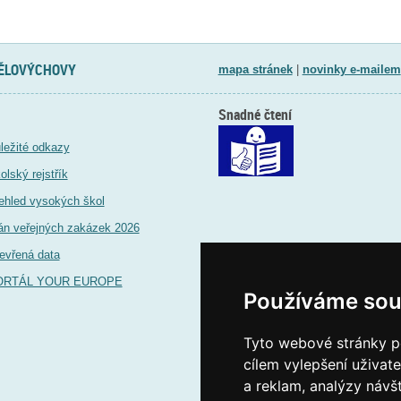
TĚLOVÝCHOVY
mapa stránek
|
novinky e-mailem
Snadné čtení
ležité odkazy
olský rejstřík
ehled vysokých škol
án veřejných zakázek 2026
evřená data
ORTÁL YOUR EUROPE
Používáme sou
Tyto webové stránky po
cílem vylepšení uživat
a reklam, analýzy návš