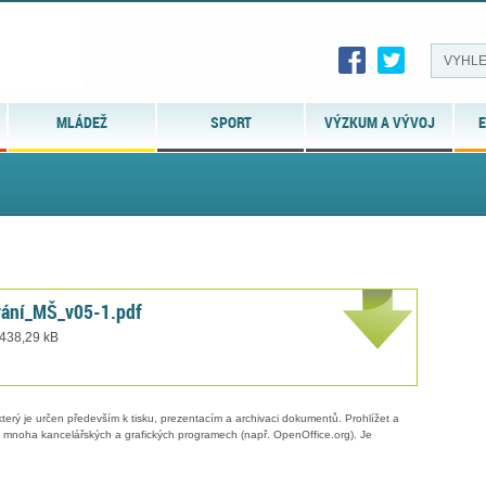
MLÁDEŽ
SPORT
VÝZKUM A VÝVOJ
E
vání_MŠ_v05-1.pdf
 438,29 kB
erý je určen především k tisku, prezentacím a archivaci dokumentů. Prohlížet a
 v mnoha kancelářských a grafických programech (např. OpenOffice.org). Je