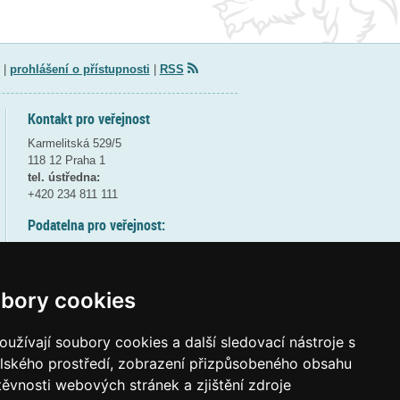
|
prohlášení o přístupnosti
|
RSS
Kontakt pro veřejnost
Karmelitská 529/5
118 12 Praha 1
tel. ústředna:
+420 234 811 111
Podatelna pro veřejnost:
pondělí a středa - 7:30-17:00
úterý a čtvrtek - 7:30-15:30
pátek - 7:30-14:00
bory cookies
8:30 - 9:30 - bezpečnostní přestávka
(více informací
ZDE
)
užívají soubory cookies a další sledovací nástroje s
elského prostředí, zobrazení přizpůsobeného obsahu
Elektronická podatelna:
těvnosti webových stránek a zjištění zdroje
posta@msmt
gov
cz