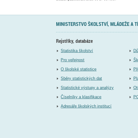
MINISTERSTVO ŠKOLSTVÍ, MLÁDEŽE A 
Rejstříky, databáze
Statistika školství
Dů
Pro veřejnost
Šk
O školské statistice
Př
Sběry statistických dat
Pl
Statistické výstupy a analýzy
Ot
Číselníky a klasifikace
P
Adresáře školských institucí