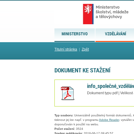
MINISTERSTVO
VZDĚLÁVÁNÍ
Titulní stránka
|
Zpět
DOKUMENT KE STAŽENÍ
info_společné_vzdělá
Dokument typu pdf | Velikost
Typ souboru:
Univerzálně použitelný formát dokumentů, kt
tisknout jej lze např. v programu
Adobe Reader
, vytvářet
doporučován k použití na webu.
Počet stažení:
3524
Soubor publikován:
2016-06-17 09:45:57